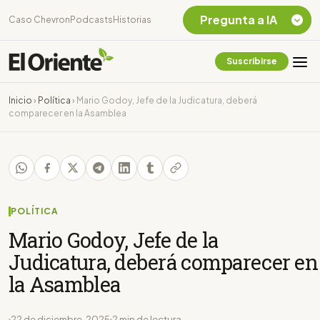
Pregunta a IA
Caso Chevron
Podcasts
Historias
Suscribirse
Quiero Información
sobre el Caso
Inicio
›
Política
›
Mario Godoy, Jefe de la Judicatura, deberá
Chevron Ecuador
comparecer en la Asamblea
Listar destinos
turísticos de la
Amazonia Ecuatoriana
¿En que consiste la
tasa minera que rige en
Ecuador?
POLÍTICA
Mario Godoy, Jefe de la
Judicatura, deberá comparecer en
la Asamblea
22 de diciembre, 2025
2 min de lectura