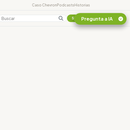
Caso Chevron
Podcasts
Historias
Pregunta a IA
Colombia
Suscribirse
Quiero Información
sobre el Caso
Chevron Ecuador
Listar destinos
turísticos de la
Amazonia Ecuatoriana
¿En que consiste la
tasa minera que rige en
Ecuador?