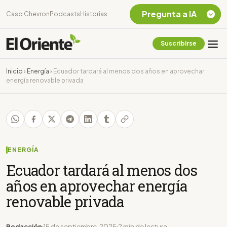
Pregunta a IA
Caso Chevron
Podcasts
Historias
Suscribirse
Quiero Información
sobre el Caso
Inicio
›
Energía
›
Ecuador tardará al menos dos años en aprovechar
Chevron Ecuador
energía renovable privada
Listar destinos
turísticos de la
Amazonia Ecuatoriana
¿En que consiste la
tasa minera que rige en
Ecuador?
ENERGÍA
Ecuador tardará al menos dos
años en aprovechar energía
renovable privada
Redacción
15 de septiembre, 2025
2 min de lectura