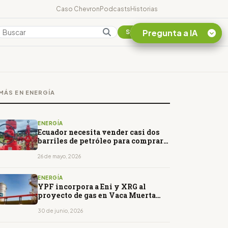
Caso Chevron
Podcasts
Historias
Pregunta a IA
Colombia
Suscribirse
Quiero Información
sobre el Caso
MÁS EN ENERGÍA
Chevron Ecuador
Listar destinos
turísticos de la
ENERGÍA
Amazonia Ecuatoriana
Ecuador necesita vender casi dos
barriles de petróleo para comprar
¿En que consiste la
uno de diésel
tasa minera que rige en
26 de mayo, 2026
Ecuador?
ENERGÍA
YPF incorpora a Eni y XRG al
proyecto de gas en Vaca Muerta
para exportaciones de GNL
30 de junio, 2026