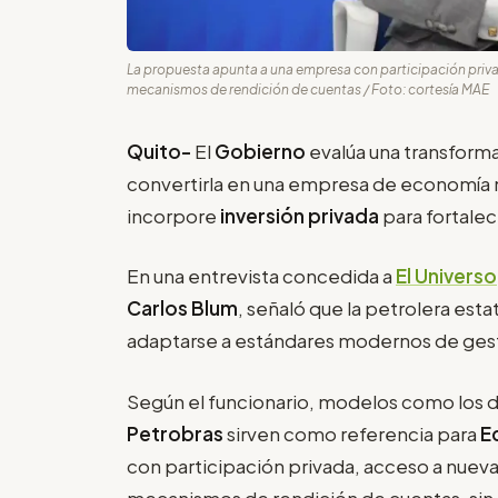
La propuesta apunta a una empresa con participación priv
mecanismos de rendición de cuentas / Foto: cortesía MAE
Quito-
El
Gobierno
evalúa una transforma
convertirla en una empresa de economía m
incorpore
inversión privada
para fortalec
En una entrevista concedida a
El Universo
Carlos Blum
, señaló que la petrolera est
adaptarse a estándares modernos de ges
Según el funcionario, modelos como los 
Petrobras
sirven como referencia para
E
con participación privada, acceso a nuev
mecanismos de rendición de cuentas, sin q