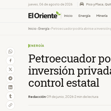
jueves, 06 de agosto de 2026
Pico y Placa, Qui
Inicio
Energía
Minería
Inicio
›
Energía
›
Petroecuador podría abrirse a inversión 
ENERGÍA
Petroecuador pod
inversión privad
control estatal
Redacción
09 de junio, 2026
2 min de lectura