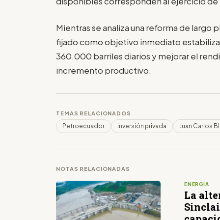
disponibles corresponden al ejercicio de
Mientras se analiza una reforma de largo p
fijado como objetivo inmediato estabiliza
360.000 barriles diarios y mejorar el re
incremento productivo.
TEMAS RELACIONADOS
Petroecuador
inversión privada
Juan Carlos B
NOTAS RELACIONADAS
ENERGÍA
La alt
Sinclai
capaci