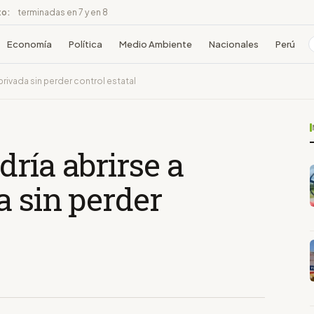
to:
terminadas en 7 y en 8
Economía
Política
Medio Ambiente
Nacionales
Perú
privada sin perder control estatal
ría abrirse a
a sin perder