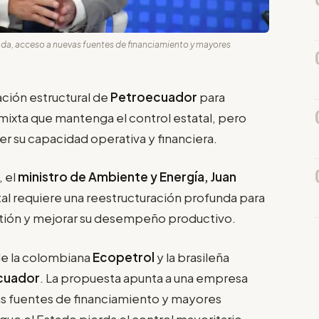
ada, acceso a nuevas fuentes de financiamiento y mayores
ción estructural de
Petroecuador
para
ixta que mantenga el control estatal, pero
er su capacidad operativa y financiera.
, el
ministro de Ambiente y Energía, Juan
atal requiere una reestructuración profunda para
tión y mejorar su desempeño productivo.
de la colombiana
Ecopetrol
y la brasileña
cuador
. La propuesta apunta a una empresa
as fuentes de financiamiento y mayores
ue el Estado pierda el control mayoritario.