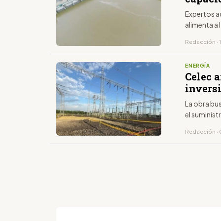
Expertos ad
alimenta a 
Redacción · 1
ENERGÍA
Celec 
invers
La obra bu
el suminis
Redacción · 