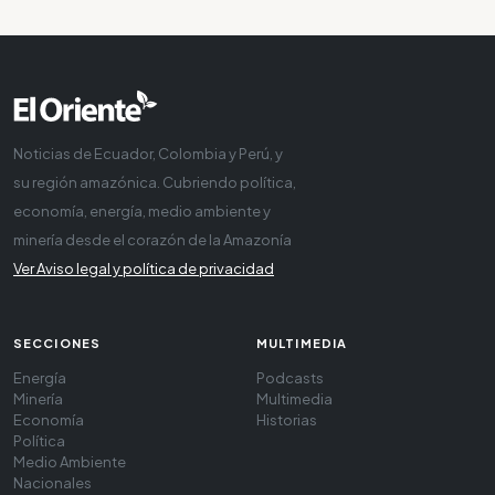
Noticias de Ecuador, Colombia y Perú, y
su región amazónica. Cubriendo política,
economía, energía, medio ambiente y
minería desde el corazón de la Amazonía
Ver Aviso legal y política de privacidad
SECCIONES
MULTIMEDIA
Energía
Podcasts
Minería
Multimedia
Economía
Historias
Política
Medio Ambiente
Nacionales