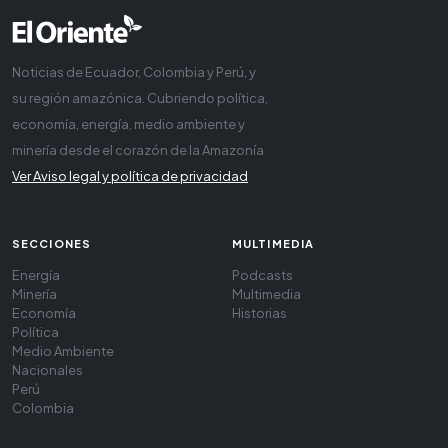
Noticias de Ecuador, Colombia y Perú, y
su región amazónica. Cubriendo política,
economía, energía, medio ambiente y
minería desde el corazón de la Amazonía
Ver Aviso legal y política de privacidad
SECCIONES
MULTIMEDIA
Energía
Podcasts
Minería
Multimedia
Economía
Historias
Política
Medio Ambiente
Nacionales
Perú
Colombia