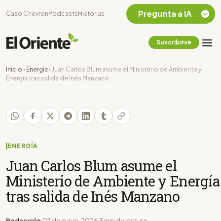
Pregunta a IA
Caso Chevron
Podcasts
Historias
Suscribirse
Quiero Información
sobre el Caso
Inicio
›
Energía
›
Juan Carlos Blum asume el Ministerio de Ambiente y
Chevron Ecuador
Energía tras salida de Inés Manzano
Listar destinos
turísticos de la
Amazonia Ecuatoriana
¿En que consiste la
tasa minera que rige en
Ecuador?
ENERGÍA
Juan Carlos Blum asume el
Ministerio de Ambiente y Energía
tras salida de Inés Manzano
Redacción
07 de mayo, 2026
3 min de lectura