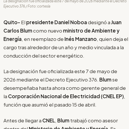
La designación fue oficializada este 7 de mayo de 2026 mediante el Decreto
Ejecutivo 376 / Foto: cortesía
Quito-
El
presidente Daniel Noboa
designó a
Juan
Carlos Blum
como nuevo
ministro de
Ambiente y
Energía
, en reemplazo de
Inés Manzano
, quien deja el
cargo tras alrededor de un año y medio vinculada a la
conducción del sector energético.
La designación fue oficializada este 7 de mayo de
2026 mediante el Decreto Ejecutivo 376.
Blum
se
desempeñaba hasta ahora como gerente general de
la
Corporación Nacional de Electricidad (CNEL EP)
,
función que asumió el pasado 15 de abril.
Antes de llegar a
CNEL
,
Blum
trabajó como asesor
dentro del
Ministerio de Ambiente y Energía
. Es