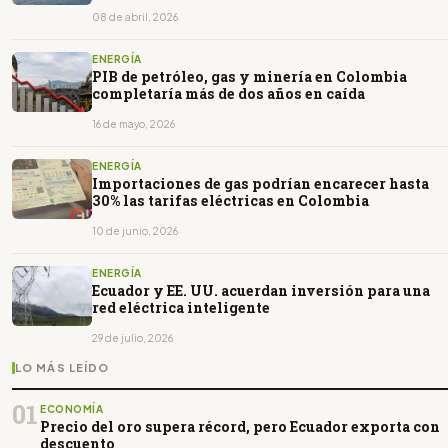
08 de abril, 2026
ENERGÍA
PIB de petróleo, gas y minería en Colombia
completaría más de dos años en caída
16 de mayo, 2026
ENERGÍA
Importaciones de gas podrían encarecer hasta
30% las tarifas eléctricas en Colombia
10 de junio, 2026
ENERGÍA
Ecuador y EE. UU. acuerdan inversión para una
red eléctrica inteligente
29 de julio, 2026
LO MÁS LEÍDO
01
ECONOMÍA
Precio del oro supera récord, pero Ecuador exporta con
descuento