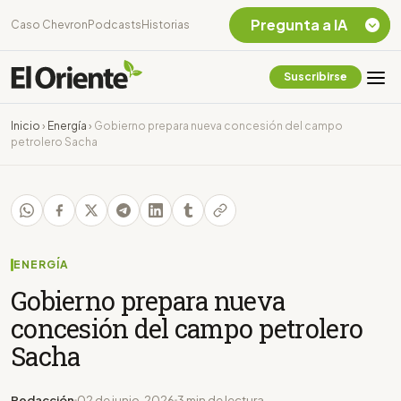
Pregunta a IA
Caso Chevron
Podcasts
Historias
Suscribirse
Quiero Información
sobre el Caso
Inicio
›
Energía
›
Gobierno prepara nueva concesión del campo
Chevron Ecuador
petrolero Sacha
Listar destinos
turísticos de la
Amazonia Ecuatoriana
¿En que consiste la
tasa minera que rige en
Ecuador?
ENERGÍA
Gobierno prepara nueva
concesión del campo petrolero
Sacha
Redacción
02 de junio, 2026
3 min de lectura