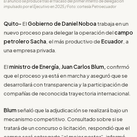
El anuncio se produce tras el fracaso del primer intento de delegación
impulsado por el Ejecutivo en 2025 / Foto: cortesía Petroecuador
Quito-
El
Gobierno de Daniel Noboa
trabaja en un
nuevo proceso para delegar la operación del
campo
petrolero Sacha
, el más productivo de
Ecuador
, a
una empresa privada.
El
ministro de Energía, Juan Carlos Blum,
confirmó
que el proceso ya está en marcha y aseguró que se
desarrollará con transparencia y la participación de
compañías de reconocida trayectoria internacional.
Blum
señaló que la adjudicación se realizará bajo un
mecanismo competitivo. Consultado sobre si se
tratará de un concurso o licitación, respondió que el
campo será entregado “al mejor postor”, informó