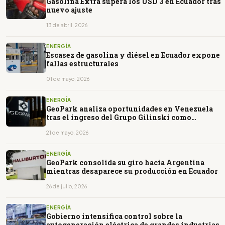
Gasolina Extra supera los USD 3 en Ecuador tras
nuevo ajuste
13 de abril, 2026
ENERGÍA
Escasez de gasolina y diésel en Ecuador expone
fallas estructurales
01 de mayo, 2026
ENERGÍA
GeoPark analiza oportunidades en Venezuela
tras el ingreso del Grupo Gilinski como
principal accionista
21 de mayo, 2026
ENERGÍA
GeoPark consolida su giro hacia Argentina
mientras desaparece su producción en Ecuador
26 de julio, 2026
ENERGÍA
Gobierno intensifica control sobre la
autogeneración eléctrica de grandes industrias