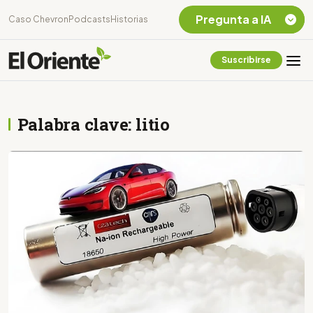
Pregunta a IA
Caso Chevron
Podcasts
Historias
Suscribirse
Quiero Información
sobre el Caso
Chevron Ecuador
Palabra clave: litio
Listar destinos
turísticos de la
Amazonia Ecuatoriana
¿En que consiste la
tasa minera que rige en
Ecuador?