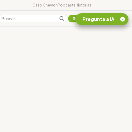
Caso Chevron
Podcasts
Historias
Pregunta a IA
Colombia
Suscribirse
Quiero Información
sobre el Caso
Chevron Ecuador
Listar destinos
turísticos de la
Amazonia Ecuatoriana
¿En que consiste la
tasa minera que rige en
Ecuador?