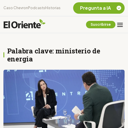
Pregunta a IA
Caso Chevron
Podcasts
Historias
Suscribirse
Quiero Información
sobre el Caso
Chevron Ecuador
Palabra clave: ministerio de
Listar destinos
turísticos de la
energia
Amazonia Ecuatoriana
¿En que consiste la
tasa minera que rige en
Ecuador?