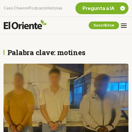
Pregunta a IA
Caso Chevron
Podcasts
Historias
Suscribirse
Quiero Información
sobre el Caso
Chevron Ecuador
Palabra clave: motines
Listar destinos
turísticos de la
Amazonia Ecuatoriana
¿En que consiste la
tasa minera que rige en
Ecuador?