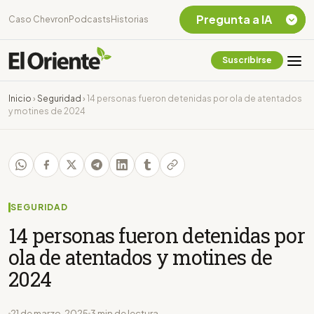
Pregunta a IA
Caso Chevron
Podcasts
Historias
Suscribirse
Quiero Información
sobre el Caso
Inicio
›
Seguridad
›
14 personas fueron detenidas por ola de atentados
Chevron Ecuador
y motines de 2024
Listar destinos
turísticos de la
Amazonia Ecuatoriana
¿En que consiste la
tasa minera que rige en
Ecuador?
SEGURIDAD
14 personas fueron detenidas por
ola de atentados y motines de
2024
21 de marzo, 2025
3 min de lectura