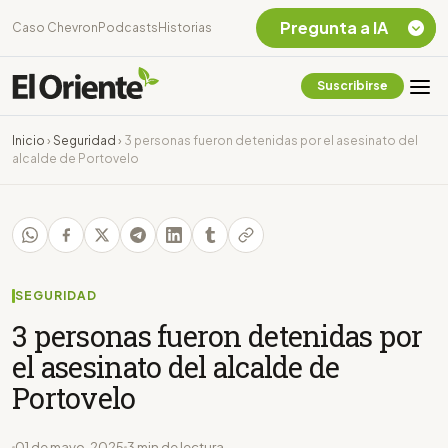
Pregunta a IA
Caso Chevron
Podcasts
Historias
Suscribirse
Quiero Información
sobre el Caso
Inicio
›
Seguridad
›
3 personas fueron detenidas por el asesinato del
Chevron Ecuador
alcalde de Portovelo
Listar destinos
turísticos de la
Amazonia Ecuatoriana
¿En que consiste la
tasa minera que rige en
Ecuador?
SEGURIDAD
3 personas fueron detenidas por
el asesinato del alcalde de
Portovelo
01 de mayo, 2025
3 min de lectura