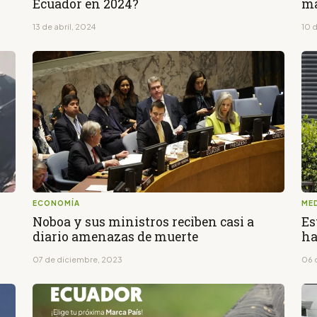
Ecuador en 2024?
má
13 de abril, 2024
10 d
ECONOMÍA
ME
Noboa y sus ministros reciben casi a
Es
diario amenazas de muerte
ha
07 de diciembre, 2023
06 