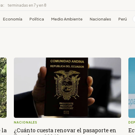
to:
terminadas en 7 y en 8
Economía
Política
Medio Ambiente
Nacionales
Perú
NACIONALES
DE
 la
¿Cuánto cuesta renovar el pasaporte en
Ec