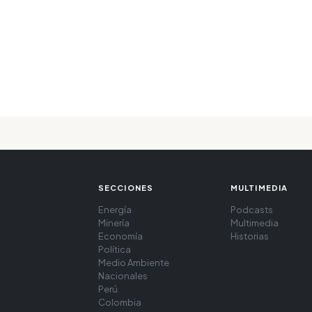
SECCIONES
MULTIMEDIA
Energía
Podcasts
Minería
Multimedia
Economía
Historias
Política
Medio Ambiente
Nacionales
Perú
Colombia