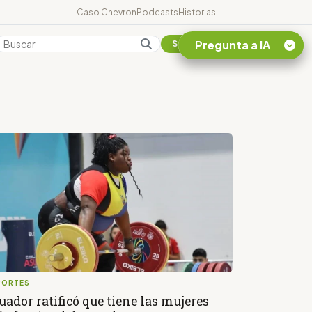
Caso Chevron
Podcasts
Historias
Pregunta a IA
Colombia
Suscribirse
Quiero Información
sobre el Caso
Chevron Ecuador
Listar destinos
turísticos de la
Amazonia Ecuatoriana
¿En que consiste la
tasa minera que rige en
Ecuador?
PORTES
uador ratificó que tiene las mujeres