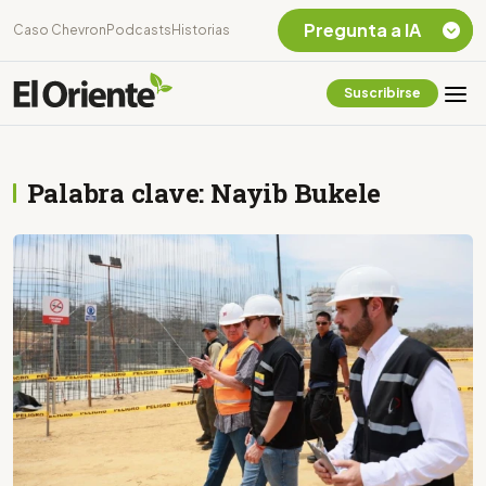
Pregunta a IA
Caso Chevron
Podcasts
Historias
Suscribirse
Quiero Información
sobre el Caso
Chevron Ecuador
Palabra clave: Nayib Bukele
Listar destinos
turísticos de la
Amazonia Ecuatoriana
¿En que consiste la
tasa minera que rige en
Ecuador?