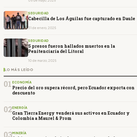
05 de mayo, 2025
SEGURIDAD
Cabecilla de Los Águilas fue capturado en Daule
31 de enero, 2025
SEGURIDAD
5 presos fueron hallados muertos en la
Penitenciaría del Litoral
10 de marzo, 2025
LO MÁS LEÍDO
01
ECONOMÍA
Precio del oro supera récord, pero Ecuador exporta con
descuento
02
ENERGÍA
Gran Tierra Energy venderá sus activos en Ecuador y
Colombia a Maurel & Prom
03
MINERÍA