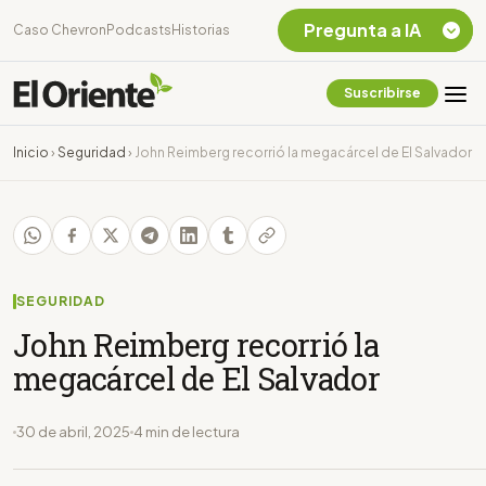
Pregunta a IA
Caso Chevron
Podcasts
Historias
Suscribirse
Quiero Información
sobre el Caso
Inicio
›
Seguridad
›
John Reimberg recorrió la megacárcel de El Salvador
Chevron Ecuador
Listar destinos
turísticos de la
Amazonia Ecuatoriana
¿En que consiste la
tasa minera que rige en
SEGURIDAD
Ecuador?
John Reimberg recorrió la
megacárcel de El Salvador
30 de abril, 2025
4 min de lectura