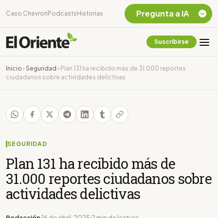
Pregunta a IA
Caso Chevron
Podcasts
Historias
Suscribirse
Quiero Información
sobre el Caso
Inicio
›
Seguridad
›
Plan 131 ha recibido más de 31.000 reportes
Chevron Ecuador
ciudadanos sobre actividades delictivas
Listar destinos
turísticos de la
Amazonia Ecuatoriana
¿En que consiste la
tasa minera que rige en
Ecuador?
SEGURIDAD
Plan 131 ha recibido más de
31.000 reportes ciudadanos sobre
actividades delictivas
Redacción
16 de abril, 2025
2 min de lectura