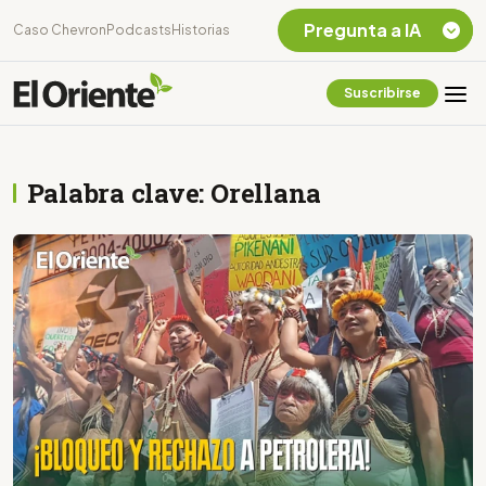
Pregunta a IA
Caso Chevron
Podcasts
Historias
Suscribirse
Quiero Información
sobre el Caso
Chevron Ecuador
Palabra clave: Orellana
Listar destinos
turísticos de la
Amazonia Ecuatoriana
¿En que consiste la
tasa minera que rige en
Ecuador?