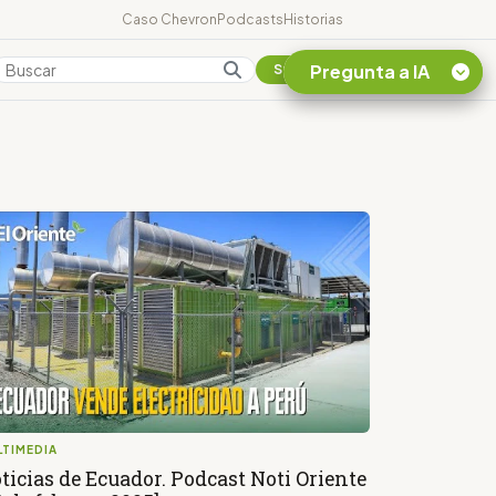
Caso Chevron
Podcasts
Historias
Pregunta a IA
Colombia
Suscribirse
Quiero Información
sobre el Caso
Chevron Ecuador
Listar destinos
turísticos de la
Amazonia Ecuatoriana
¿En que consiste la
tasa minera que rige en
Ecuador?
LTIMEDIA
ticias de Ecuador. Podcast Noti Oriente