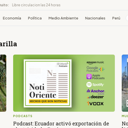
Quito:
Libre circulacion las 24 horas
Economía
Política
Medio Ambiente
Nacionales
Perú
arilla
PODCASTS
MU
Podcast: Ecuador activó exportación de
No