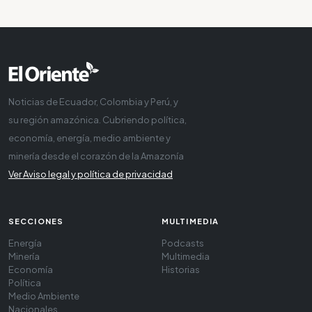
Noticias de Ecuador, Colombia y Perú, y
su región amazónica. Cubriendo política,
economía, energía, medio ambiente y
minería desde el corazón de la Amazonía
Ver Aviso legal y política de privacidad
SECCIONES
MULTIMEDIA
Energía
Podcasts
Minería
Multimedia
Economía
Historias
Política
Medio Ambiente
Nacionales