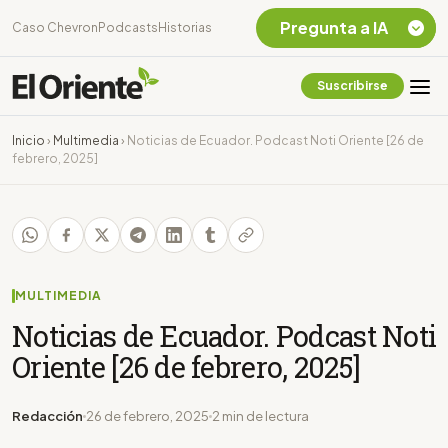
Pregunta a IA
Caso Chevron
Podcasts
Historias
Suscribirse
Quiero Información
sobre el Caso
Inicio
›
Multimedia
›
Noticias de Ecuador. Podcast Noti Oriente [26 de
Chevron Ecuador
febrero, 2025]
Listar destinos
turísticos de la
Amazonia Ecuatoriana
¿En que consiste la
tasa minera que rige en
Ecuador?
MULTIMEDIA
Noticias de Ecuador. Podcast Noti
Oriente [26 de febrero, 2025]
Redacción
26 de febrero, 2025
2 min de lectura