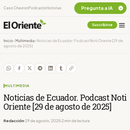
Pregunta a IA
Caso Chevron
Podcasts
Historias
Suscribirse
Quiero Información
sobre el Caso
Inicio
›
Multimedia
›
Noticias de Ecuador. Podcast Noti Oriente [29 de
Chevron Ecuador
agosto de 2025]
Listar destinos
turísticos de la
Amazonia Ecuatoriana
¿En que consiste la
tasa minera que rige en
Ecuador?
MULTIMEDIA
Noticias de Ecuador. Podcast Noti
Oriente [29 de agosto de 2025]
Redacción
29 de agosto, 2025
2 min de lectura