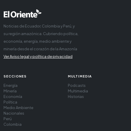
Noticias de Ecuador, Colombia y Perú, y
su región amazónica. Cubriendo política,
economía, energía, medio ambiente y
minería desde el corazón de la Amazonía
Ver Aviso legal y política de privacidad
SECCIONES
MULTIMEDIA
Energía
Podcasts
Minería
Multimedia
Economía
Historias
Política
Medio Ambiente
Nacionales
Perú
Colombia