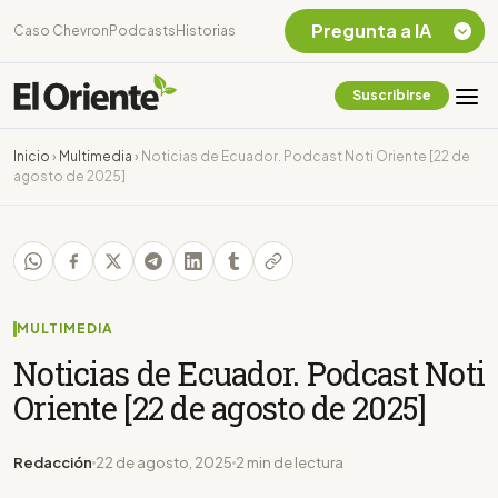
Pregunta a IA
Caso Chevron
Podcasts
Historias
Suscribirse
Quiero Información
sobre el Caso
Inicio
›
Multimedia
›
Noticias de Ecuador. Podcast Noti Oriente [22 de
Chevron Ecuador
agosto de 2025]
Listar destinos
turísticos de la
Amazonia Ecuatoriana
¿En que consiste la
tasa minera que rige en
Ecuador?
MULTIMEDIA
Noticias de Ecuador. Podcast Noti
Oriente [22 de agosto de 2025]
Redacción
22 de agosto, 2025
2 min de lectura