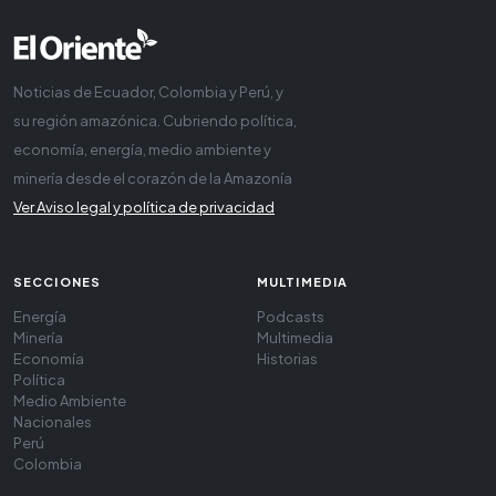
Noticias de Ecuador, Colombia y Perú, y
su región amazónica. Cubriendo política,
economía, energía, medio ambiente y
minería desde el corazón de la Amazonía
Ver Aviso legal y política de privacidad
SECCIONES
MULTIMEDIA
Energía
Podcasts
Minería
Multimedia
Economía
Historias
Política
Medio Ambiente
Nacionales
Perú
Colombia