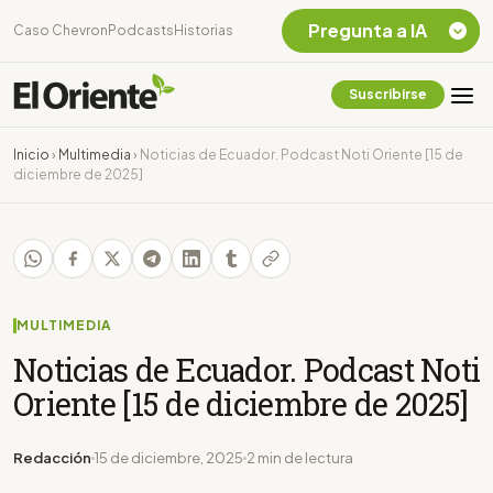
Pregunta a IA
Caso Chevron
Podcasts
Historias
Suscribirse
Quiero Información
sobre el Caso
Inicio
›
Multimedia
›
Noticias de Ecuador. Podcast Noti Oriente [15 de
Chevron Ecuador
diciembre de 2025]
Listar destinos
turísticos de la
Amazonia Ecuatoriana
¿En que consiste la
tasa minera que rige en
Ecuador?
MULTIMEDIA
Noticias de Ecuador. Podcast Noti
Oriente [15 de diciembre de 2025]
Redacción
15 de diciembre, 2025
2 min de lectura