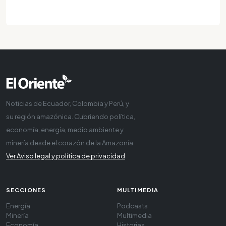
Noticias de Ecuador, Colombia y Perú, y
su región amazónica. Cubriendo política,
economía, energía, medio ambiente y
minería desde el corazón de la Amazonía
Ver Aviso legal y política de privacidad
SECCIONES
MULTIMEDIA
Energía
Podcasts
Minería
Multimedia
Economía
Historias