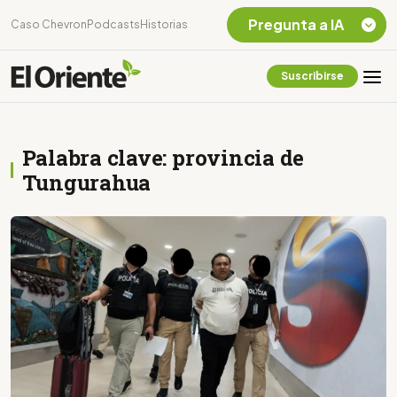
Pregunta a IA
Caso Chevron
Podcasts
Historias
Suscribirse
Quiero Información
sobre el Caso
Chevron Ecuador
Palabra clave: provincia de
Listar destinos
turísticos de la
Tungurahua
Amazonia Ecuatoriana
¿En que consiste la
tasa minera que rige en
Ecuador?