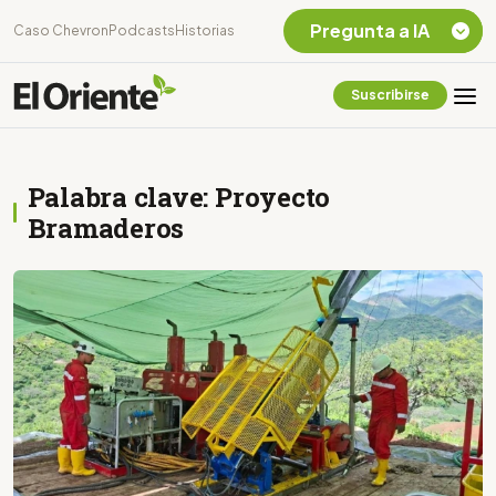
Pregunta a IA
Caso Chevron
Podcasts
Historias
Suscribirse
Quiero Información
sobre el Caso
Chevron Ecuador
Palabra clave: Proyecto
Listar destinos
turísticos de la
Bramaderos
Amazonia Ecuatoriana
¿En que consiste la
tasa minera que rige en
Ecuador?