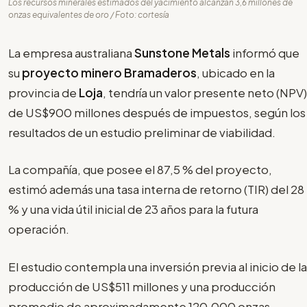
Los recursos minerales estimados del yacimiento alcanzan 3,6 millones de
onzas equivalentes de oro / Foto: cortesía
La empresa australiana
Sunstone Metals
informó que
su
proyecto minero Bramaderos
, ubicado en la
provincia de
Loja
, tendría un valor presente neto (NPV)
de US$900 millones después de impuestos, según los
resultados de un estudio preliminar de viabilidad.
La compañía, que posee el 87,5 % del proyecto,
estimó además una tasa interna de retorno (TIR) del 28
% y una vida útil inicial de 23 años para la futura
operación.
El estudio contempla una inversión previa al inicio de la
producción de US$511 millones y una producción
promedio de aproximadamente 120.000 onzas