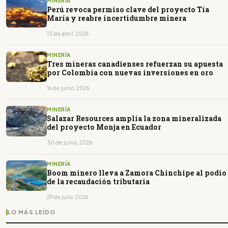
MINERÍA
Perú revoca permiso clave del proyecto Tía
María y reabre incertidumbre minera
13 de abril, 2026
MINERÍA
Tres mineras canadienses refuerzan su apuesta
por Colombia con nuevas inversiones en oro
16 de junio, 2026
MINERÍA
Salazar Resources amplía la zona mineralizada
del proyecto Monja en Ecuador
30 de junio, 2026
MINERÍA
Boom minero lleva a Zamora Chinchipe al podio
de la recaudación tributaria
29 de julio, 2026
LO MÁS LEÍDO