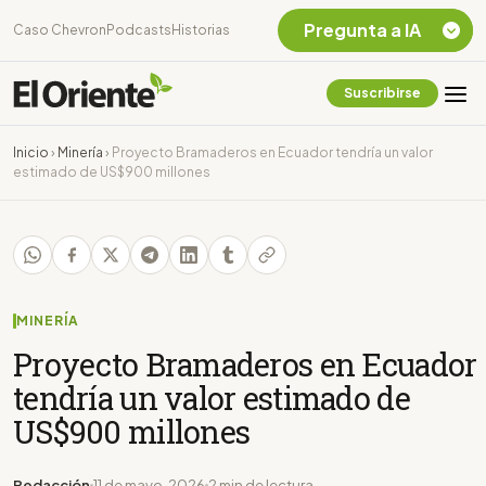
Pregunta a IA
Caso Chevron
Podcasts
Historias
Suscribirse
Quiero Información
sobre el Caso
Inicio
›
Minería
›
Proyecto Bramaderos en Ecuador tendría un valor
Chevron Ecuador
estimado de US$900 millones
Listar destinos
turísticos de la
Amazonia Ecuatoriana
¿En que consiste la
tasa minera que rige en
Ecuador?
MINERÍA
Proyecto Bramaderos en Ecuador
tendría un valor estimado de
US$900 millones
Redacción
11 de mayo, 2026
2 min de lectura