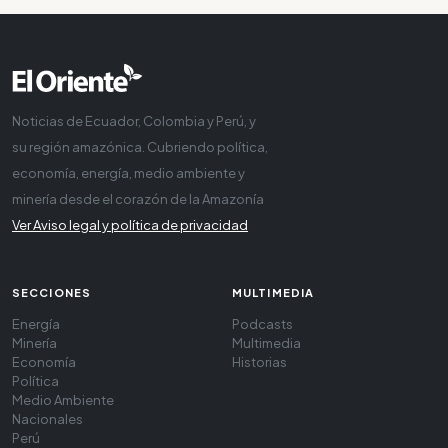
Noticias de Ecuador, Colombia y Perú, y
su región amazónica. Cubriendo política,
economía, energía, medio ambiente y
minería desde el corazón de la Amazonía
Ver Aviso legal y política de privacidad
SECCIONES
MULTIMEDIA
Energía
Podcasts
Minería
Multimedia
Economía
Historias
Política
Medio Ambiente
Nacionales
Perú