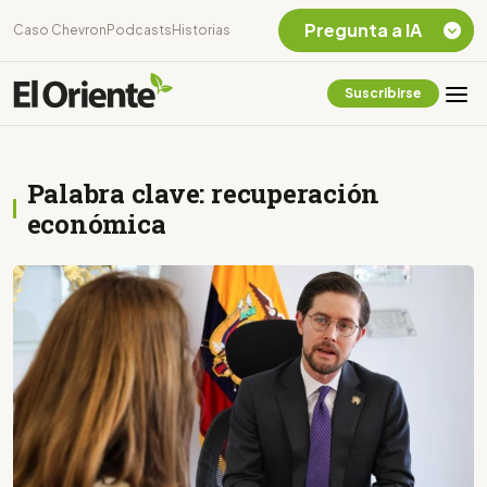
Pregunta a IA
Caso Chevron
Podcasts
Historias
Suscribirse
Quiero Información
sobre el Caso
Chevron Ecuador
Palabra clave: recuperación
Listar destinos
turísticos de la
económica
Amazonia Ecuatoriana
¿En que consiste la
tasa minera que rige en
Ecuador?