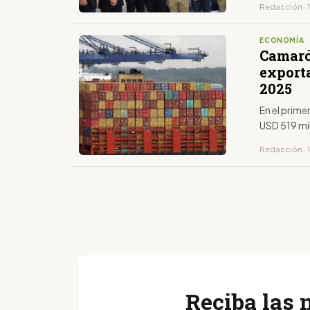
Redacción · 
ECONOMÍA
Camaró
export
2025
En el prim
USD 519 mi
Redacción · 1
Reciba las 