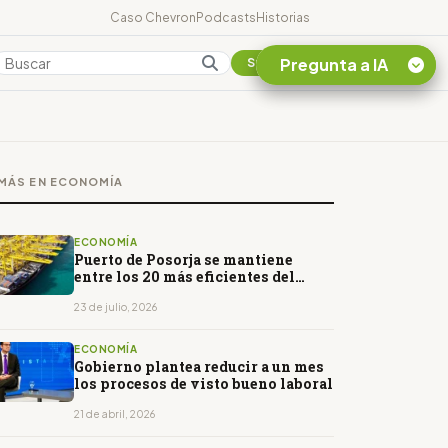
Caso Chevron
Podcasts
Historias
Pregunta a IA
Colombia
Suscribirse
Quiero Información
sobre el Caso
MÁS EN ECONOMÍA
Chevron Ecuador
Listar destinos
turísticos de la
ECONOMÍA
Amazonia Ecuatoriana
Puerto de Posorja se mantiene
entre los 20 más eficientes del
¿En que consiste la
mundo
tasa minera que rige en
23 de julio, 2026
Ecuador?
ECONOMÍA
Gobierno plantea reducir a un mes
los procesos de visto bueno laboral
21 de abril, 2026