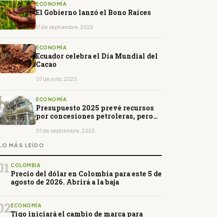
ECONOMÍA
El Gobierno lanzó el Bono Raíces
17 de septiembre, 2025
ECONOMÍA
Ecuador celebra el Día Mundial del
Cacao
07 de julio, 2025
ECONOMÍA
Presupuesto 2025 prevé recursos
por concesiones petroleras, pero
hay dudas
01 de septiembre, 2025
LO MÁS LEÍDO
01
COLOMBIA
Precio del dólar en Colombia para este 5 de
agosto de 2026. Abrirá a la baja
02
ECONOMÍA
Tigo iniciará el cambio de marca para