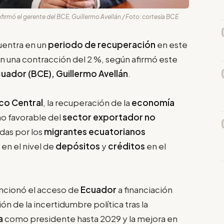
firmó el gerente del BCE, Guillermo Avellán / Foto: cortesía BCE
uentra en un
periodo de recuperación
en este
n una contracción del 2 %, según afirmó este
uador (BCE), Guillermo Avellán
.
co Central
, la recuperación de la
economía
o favorable del
sector exportador no
das por los
migrantes ecuatorianos
 en el nivel de
depósitos
y
créditos
en el
cionó el acceso de
Ecuador
a financiación
n de la incertidumbre política tras la
a
como presidente hasta 2029 y la mejora en