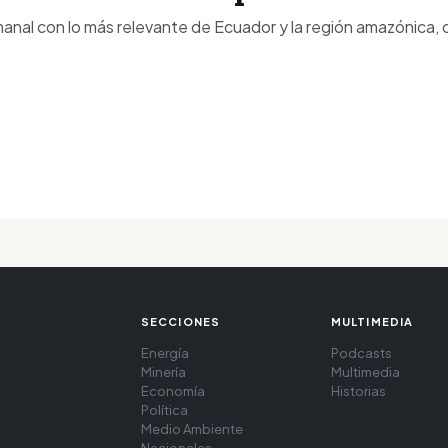
anal con lo más relevante de Ecuador y la región amazónica, d
SECCIONES
MULTIMEDIA
Energía
Podcasts
Minería
Multimedia
Economía
Historias
Política
Medio Ambiente
Nacionales