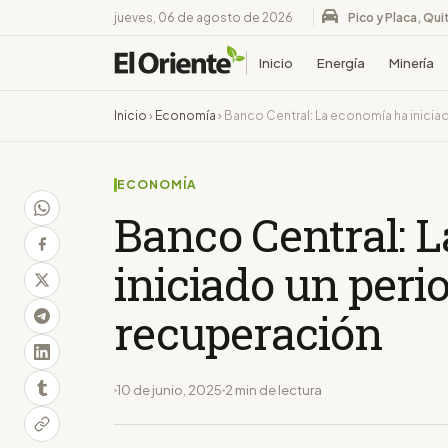
jueves, 06 de agosto de 2026
Pico y Placa, Qui
Inicio
Energía
Minería
Inicio
›
Economía
›
Banco Central: La economía ha inici
ECONOMÍA
Banco Central: 
iniciado un peri
recuperación
10 de junio, 2025
2 min de lectura