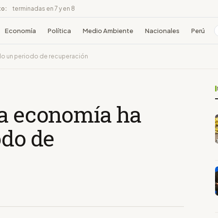
to:
terminadas en 7 y en 8
Economía
Política
Medio Ambiente
Nacionales
Perú
ado un periodo de recuperación
La economía ha
odo de