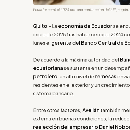
Ecuador cerró el 2024 con una contracción del 2 %, según a
Quito
.- La
economía de Ecuador
se enc
inicio de 2025 tras haber cerrado 2024 co
lunes el
gerente del Banco Central de Ec
De acuerdo a la máxima autoridad del
Ban
ecuatoriana
se sustenta en un desempeñ
petrolero
, un alto nivel de
remesas
envia
residentes en el exterior y un crecimiento
sistema bancario.
Entre otros factores,
Avellán
también men
externa en buenas condiciones, la reducció
reelección del empresario Daniel Nobo