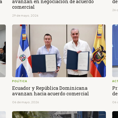
a
avanzan en negociación de acuerdo
de
comercial
26 
29 de mayo, 2026
POLÍTICA
AC
Ecuador y República Dominicana
Pr
avanzan hacia acuerdo comercial
de
06 de mayo, 2026
06 