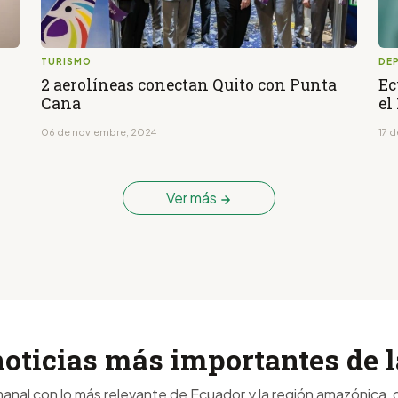
TURISMO
DE
2 aerolíneas conectan Quito con Punta
Ec
Cana
el
06 de noviembre, 2024
17 
Ver más
noticias más importantes de
anal con lo más relevante de Ecuador y la región amazónica, d