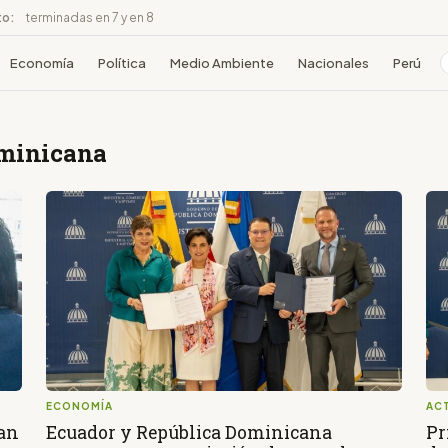
to:
terminadas en 7 y en 8
Economía
Política
Medio Ambiente
Nacionales
Perú
ominicana
ECONOMÍA
AC
ian
Ecuador y República Dominicana
Pr