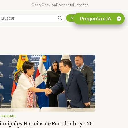
Caso Chevron
Podcasts
Historias
Pregunta a IA
Colombia
Suscribirse
Quiero Información
sobre el Caso
Chevron Ecuador
Listar destinos
turísticos de la
Amazonia Ecuatoriana
¿En que consiste la
tasa minera que rige en
Ecuador?
TUALIDAD
incipales Noticias de Ecuador hoy - 26