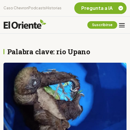
Pregunta a IA
Caso Chevron
Podcasts
Historias
Suscribirse
Quiero Información
sobre el Caso
Chevron Ecuador
Palabra clave: rio Upano
Listar destinos
turísticos de la
Amazonia Ecuatoriana
¿En que consiste la
tasa minera que rige en
Ecuador?