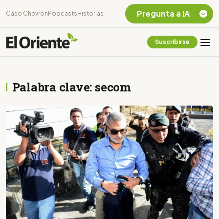
Pregunta a IA
Caso Chevron
Podcasts
Historias
Suscribirse
Quiero Información
sobre el Caso
Chevron Ecuador
Palabra clave: secom
Listar destinos
turísticos de la
Amazonia Ecuatoriana
¿En que consiste la
tasa minera que rige en
Ecuador?