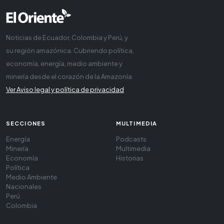
Noticias de Ecuador, Colombia y Perú, y
su región amazónica. Cubriendo política,
economía, energía, medio ambiente y
minería desde el corazón de la Amazonía
Ver Aviso legal y política de privacidad
SECCIONES
MULTIMEDIA
Energía
Podcasts
Minería
Multimedia
Economía
Historias
Política
Medio Ambiente
Nacionales
Perú
Colombia