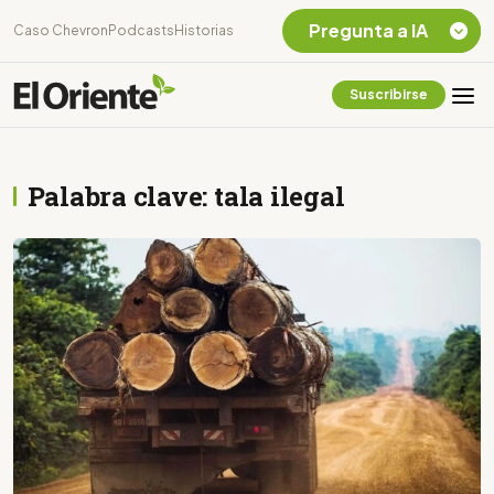
Pregunta a IA
Caso Chevron
Podcasts
Historias
Suscribirse
Quiero Información
sobre el Caso
Chevron Ecuador
Palabra clave: tala ilegal
Listar destinos
turísticos de la
Amazonia Ecuatoriana
¿En que consiste la
tasa minera que rige en
Ecuador?