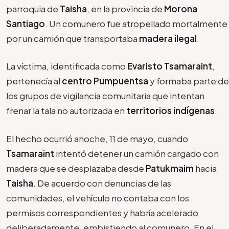
parroquia de
Taisha
, en la provincia de
Morona
Santiago
. Un comunero fue atropellado mortalmente
por un camión que transportaba
madera ilegal
.
La víctima, identificada como
Evaristo Tsamaraint
,
pertenecía al
centro Pumpuentsa
y formaba parte de
los grupos de vigilancia comunitaria que intentan
frenar la tala no autorizada en
territorios indígenas
.
El hecho ocurrió anoche, 11 de mayo, cuando
Tsamaraint
intentó detener un camión cargado con
madera que se desplazaba desde
Patukmaim
hacia
Taisha
. De acuerdo con denuncias de las
comunidades, el vehículo no contaba con los
permisos correspondientes y habría acelerado
deliberadamente, embistiendo al comunero. En el