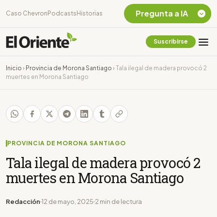
Pregunta a IA
Caso Chevron
Podcasts
Historias
Suscribirse
Quiero Información
sobre el Caso
Inicio
›
Provincia de Morona Santiago
›
Tala ilegal de madera provocó 2
Chevron Ecuador
muertes en Morona Santiago
Listar destinos
turísticos de la
Amazonia Ecuatoriana
¿En que consiste la
tasa minera que rige en
Ecuador?
PROVINCIA DE MORONA SANTIAGO
Tala ilegal de madera provocó 2
muertes en Morona Santiago
Redacción
12 de mayo, 2025
2 min de lectura