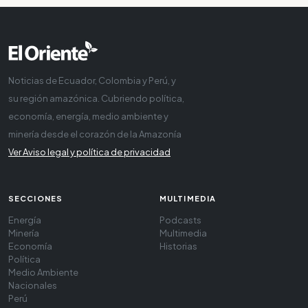
Noticias de Ecuador, Colombia y Perú, y
su región amazónica. Cubriendo política,
economía, energía, medio ambiente y
minería desde el corazón de la Amazonía
Ver Aviso legal y política de privacidad
SECCIONES
MULTIMEDIA
Energía
Podcasts
Minería
Multimedia
Economía
Historias
Política
Medio Ambiente
Nacionales
Perú