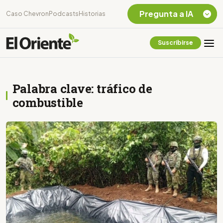
Pregunta a IA
Caso Chevron
Podcasts
Historias
Suscribirse
Quiero Información
sobre el Caso
Chevron Ecuador
Palabra clave: tráfico de
Listar destinos
turísticos de la
combustible
Amazonia Ecuatoriana
¿En que consiste la
tasa minera que rige en
Ecuador?