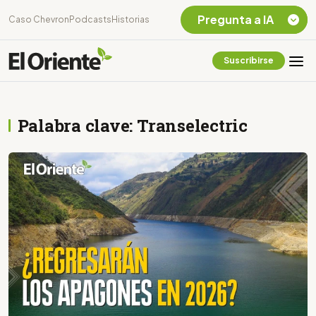
Pregunta a IA
Caso Chevron
Podcasts
Historias
Suscribirse
Quiero Información
sobre el Caso
Chevron Ecuador
Palabra clave: Transelectric
Listar destinos
turísticos de la
Amazonia Ecuatoriana
¿En que consiste la
tasa minera que rige en
Ecuador?