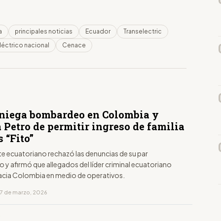
a
principales noticias
Ecuador
Transelectric
léctrico nacional
Cenace
niega bombardeo en Colombia y
 Petro de permitir ingreso de familia
s “Fito”
te ecuatoriano rechazó las denuncias de su par
y afirmó que allegados del líder criminal ecuatoriano
acia Colombia en medio de operativos.
17 de marzo, 2026
D