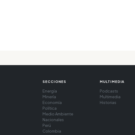
SECCIONES
MULTIMEDIA
Energía
Podcasts
Minería
Multimedia
Economía
Historias
Política
Medio Ambiente
Nacionales
Perú
Colombia