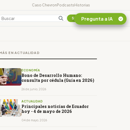
Caso Chevron
Podcasts
Historias
Pregunta a IA
Colombia
Suscribirse
Quiero Información
sobre el Caso
MÁS EN ACTUALIDAD
Chevron Ecuador
Listar destinos
turísticos de la
ECONOMÍA
Amazonia Ecuatoriana
Bono de Desarrollo Humano:
consulta por cédula (Guía en 2026)
¿En que consiste la
tasa minera que rige en
26 de junio, 2026
Ecuador?
ACTUALIDAD
Principales noticias de Ecuador
hoy - 4 de mayo de 2026
04 de mayo, 2026