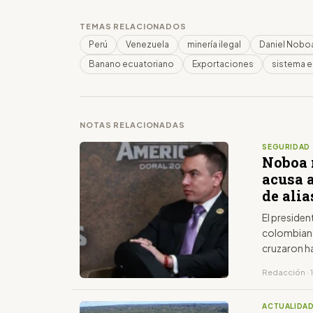
TEMAS RELACIONADOS
Perú
Venezuela
minería ilegal
Daniel Nobo
Banano ecuatoriano
Exportaciones
sistema e
NOTAS RELACIONADAS
SEGURIDAD
Noboa 
acusa a
de alia
El presiden
colombiano 
cruzaron h
Redacción · 
ACTUALIDA