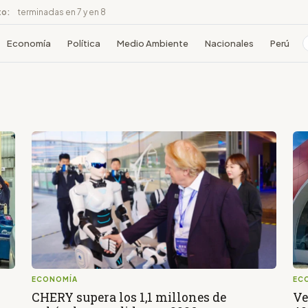
to:
terminadas en 7 y en 8
Economía
Política
Medio Ambiente
Nacionales
Perú
ECONOMÍA
EC
CHERY supera los 1,1 millones de
Ve