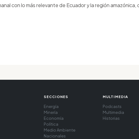
anal con lo más relevante de Ecuador y la región amazónica, d
SECCIONES
MULTIMEDIA
Energía
Podcasts
Minería
Multimedia
Economía
Historias
Política
Medio Ambiente
Nacionales