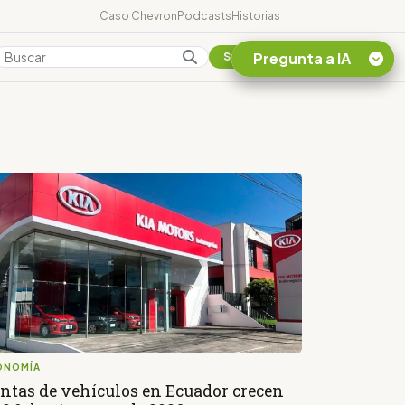
Caso Chevron
Podcasts
Historias
Pregunta a IA
Colombia
Suscribirse
Quiero Información
sobre el Caso
Chevron Ecuador
Listar destinos
turísticos de la
Amazonia Ecuatoriana
¿En que consiste la
tasa minera que rige en
Ecuador?
ONOMÍA
ntas de vehículos en Ecuador crecen