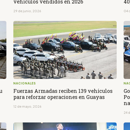
vehículos vendidos en 2026
40
29 de junio, 2026
04 
NACIONALES
NA
u
Fuerzas Armadas reciben 139 vehículos
Go
para reforzar operaciones en Guayas
Po
na
12 de mayo, 2026
24 d