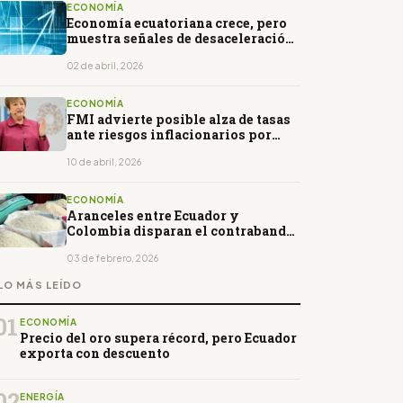
ECONOMÍA
Economía ecuatoriana crece, pero
muestra señales de desaceleración
en 2026
02 de abril, 2026
ECONOMÍA
FMI advierte posible alza de tasas
ante riesgos inflacionarios por
conflicto en Oriente Medio
10 de abril, 2026
ECONOMÍA
Aranceles entre Ecuador y
Colombia disparan el contrabando
fronterizo
03 de febrero, 2026
LO MÁS LEÍDO
01
ECONOMÍA
Precio del oro supera récord, pero Ecuador
exporta con descuento
02
ENERGÍA