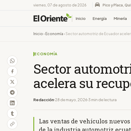
viernes, 07 de agosto de 2026
Pico y Placa, Qu
Inicio
Energía
Minería
Inicio
›
Economía
›
Sector automotriz de Ecuador aceler
ECONOMÍA
Sector automotr
acelera su recu
Redacción
28 de mayo, 2026
3 min de lectura
Las ventas de vehículos nuevos
de la industria automotriz ecua