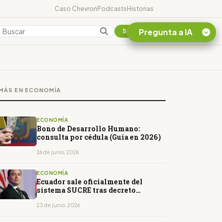
Caso Chevron
Podcasts
Historias
Pregunta a IA
Colombia
Suscribirse
Quiero Información
sobre el Caso
MÁS EN ECONOMÍA
Chevron Ecuador
Listar destinos
turísticos de la
ECONOMÍA
Amazonia Ecuatoriana
Bono de Desarrollo Humano:
consulta por cédula (Guía en 2026)
¿En que consiste la
tasa minera que rige en
26 de junio, 2026
Ecuador?
ECONOMÍA
Ecuador sale oficialmente del
sistema SUCRE tras decreto
firmado por Daniel Noboa
23 de junio, 2026