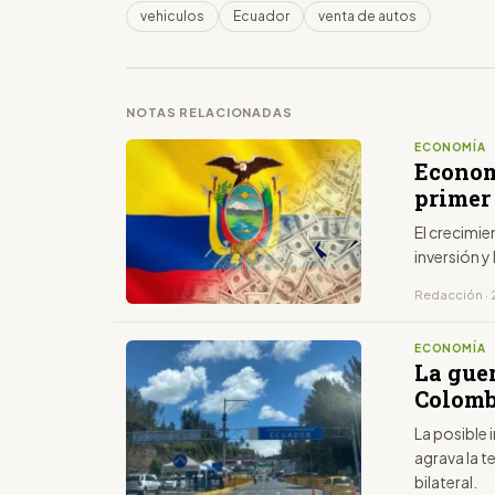
vehiculos
Ecuador
venta de autos
NOTAS RELACIONADAS
ECONOMÍA
Economí
primer 
El crecimie
inversión y
Redacción · 
ECONOMÍA
La gue
Colomb
La posible
agrava la 
bilateral.