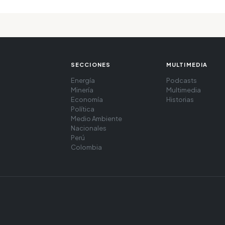
SECCIONES
MULTIMEDIA
Energía
Podcasts
Minería
Multimedia
Economía
Historias
Política
Medio Ambiente
Nacionales
Perú
Colombia