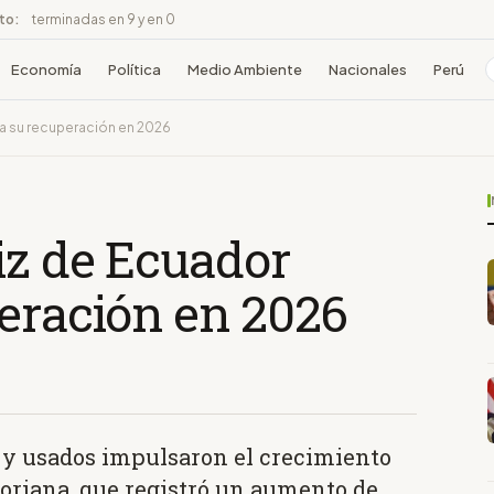
ito:
terminadas en 9 y en 0
Economía
Política
Medio Ambiente
Nacionales
Perú
a su recuperación en 2026
iz de Ecuador
peración en 2026
 y usados impulsaron el crecimiento
toriana, que registró un aumento de