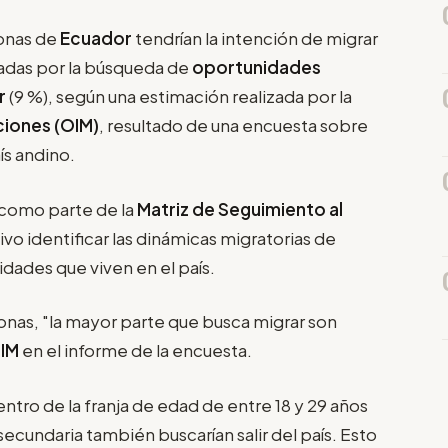
sonas de
Ecuador
tendrían la intención de migrar
vadas por la búsqueda de
oportunidades
r
(9 %), según una estimación realizada por la
ciones (OIM)
, resultado de una encuesta sobre
ís andino.
 como parte de la
Matriz de Seguimiento al
vo identificar las dinámicas migratorias de
idades que viven en el país.
onas, "la mayor parte que busca migrar son
IM
en el informe de la encuesta.
ro de la franja de edad de entre 18 y 29 años
secundaria también buscarían salir del país. Esto