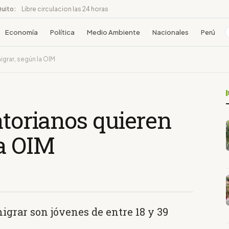
Quito:
Libre circulacion las 24 horas
Economía
Política
Medio Ambiente
Nacionales
Perú
igrar, según la OIM
atorianos quieren
la OIM
grar son jóvenes de entre 18 y 39