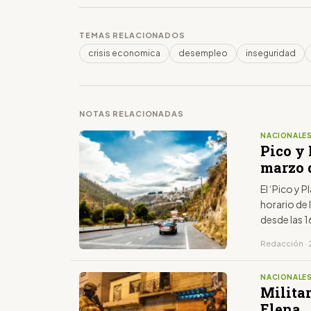
TEMAS RELACIONADOS
crisis economica
desempleo
inseguridad
NOTAS RELACIONADAS
NACIONALE
Pico y 
marzo d
El ‘Pico y P
horario de 
desde las 1
último dígi
Redacción · 
NACIONALE
Militar
Elena