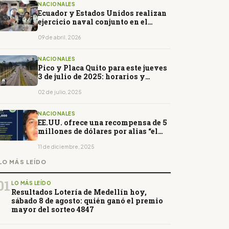
NACIONALES
Ecuador y Estados Unidos realizan
ejercicio naval conjunto en el
marco de cooperación en seguridad
09 de abril, 2026
NACIONALES
Pico y Placa Quito para este jueves
3 de julio de 2025: horarios y
restricciones
02 de julio, 2025
NACIONALES
EE.UU. ofrece una recompensa de 5
millones de dólares por alias “el
Churrón”
11 de diciembre, 2025
LO MÁS LEÍDO
01
LO MÁS LEÍDO
Resultados Lotería de Medellín hoy,
sábado 8 de agosto: quién ganó el premio
mayor del sorteo 4847