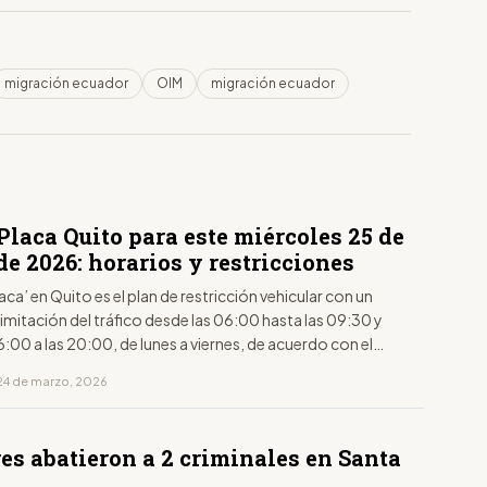
migración ecuador
OIM
migración ecuador
S
Placa Quito para este miércoles 25 de
e 2026: horarios y restricciones
laca’ en Quito es el plan de restricción vehicular con un
limitación del tráfico desde las 06:00 hasta las 09:30 y
6:00 a las 20:00, de lunes a viernes, de acuerdo con el
to de la placa.
24 de marzo, 2026
S
es abatieron a 2 criminales en Santa