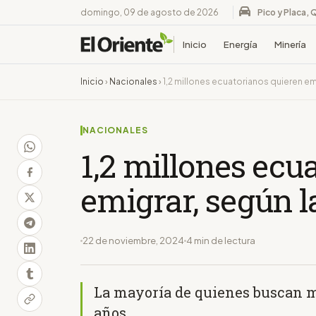
domingo, 09 de agosto de 2026
Pico y Placa, 
Inicio
Energía
Minería
Inicio
›
Nacionales
›
1,2 millones ecuatorianos quieren em
NACIONALES
1,2 millones ecu
emigrar, según 
22 de noviembre, 2024
4 min de lectura
La mayoría de quienes buscan mi
años