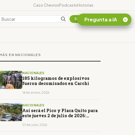
Caso Chevron
Podcasts
Historias
Pregunta a IA
Colombia
Suscribirse
Quiero Información
sobre el Caso
MÁS EN NACIONALES
Chevron Ecuador
Listar destinos
turísticos de la
NACIONALES
Amazonia Ecuatoriana
185 kilogramos de explosivos
fueron decomisados en Carchi
¿En que consiste la
tasa minera que rige en
14 de enero, 2026
Ecuador?
NACIONALES
Así será el Pico y Placa Quito para
este jueves 2 de julio de 2026:
horarios y restricciones
01 de julio, 2026