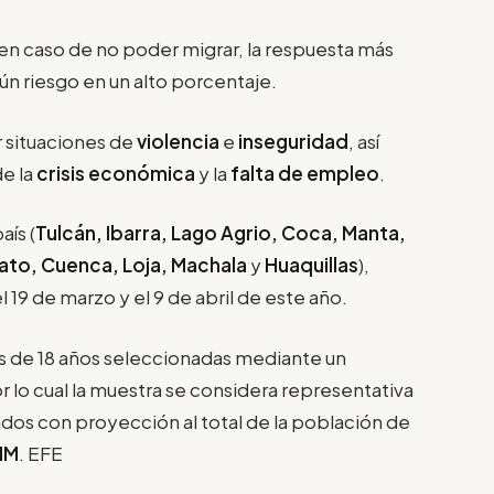
 en caso de no poder migrar, la respuesta más
ún riesgo en un alto porcentaje.
r situaciones de
violencia
e
inseguridad
, así
de la
crisis económica
y la
falta de empleo
.
aís (
Tulcán, Ibarra, Lago Agrio, Coca, Manta,
ato, Cuenca, Loja, Machala
y
Huaquillas
),
l 19 de marzo y el 9 de abril de este año.
s de 18 años seleccionadas mediante un
r lo cual la muestra se considera representativa
ados con proyección al total de la población de
IM
. EFE