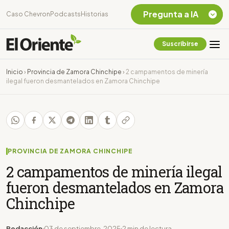
Pregunta a IA
Caso Chevron
Podcasts
Historias
Suscribirse
Quiero Información
sobre el Caso
Inicio
›
Provincia de Zamora Chinchipe
›
2 campamentos de minería
Chevron Ecuador
ilegal fueron desmantelados en Zamora Chinchipe
Listar destinos
turísticos de la
Amazonia Ecuatoriana
¿En que consiste la
tasa minera que rige en
Ecuador?
PROVINCIA DE ZAMORA CHINCHIPE
2 campamentos de minería ilegal
fueron desmantelados en Zamora
Chinchipe
Redacción
03 de septiembre, 2025
2 min de lectura