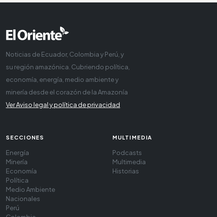
Noticias de Ecuador, Colombia y Perú, y
su región amazónica. Cubriendo política,
economía, energía, medio ambiente y
minería desde el corazón de la Amazonía
Ver Aviso legal y política de privacidad
SECCIONES
MULTIMEDIA
Energía
Podcasts
Minería
Multimedia
Economía
Historias
Política
Medio Ambiente
Nacionales
Perú
Colombia