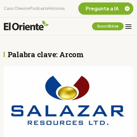
Pregunta a IA
Caso Chevron
Podcasts
Historias
Suscribirse
Quiero Información
sobre el Caso
Chevron Ecuador
Palabra clave: Arcom
Listar destinos
turísticos de la
Amazonia Ecuatoriana
¿En que consiste la
tasa minera que rige en
Ecuador?