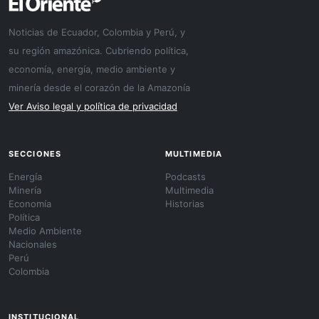
Noticias de Ecuador, Colombia y Perú, y
su región amazónica. Cubriendo política,
economía, energía, medio ambiente y
minería desde el corazón de la Amazonía
Ver Aviso legal y política de privacidad
SECCIONES
MULTIMEDIA
Energía
Podcasts
Minería
Multimedia
Economía
Historias
Política
Medio Ambiente
Nacionales
Perú
Colombia
INSTITUCIONAL