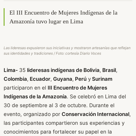
El III Encuentro de Mujeres Indígenas de la
Amazonía tuvo lugar en Lima
Las lideresas expusieron sus iniciativas y mostraron artesanías que reflejan
sus identidades y tradiciones / Foto: cortesía Diario Voces
Lima-
35
lideresas indígenas de Bolivia
,
Brasil
,
Colombia
,
Ecuador
,
Guyana
,
Perú
y
Surinam
participaron en el
III Encuentro de Mujeres
Indígenas de la Amazonía
. Se celebró en Lima del
30 de septiembre al 3 de octubre. Durante el
evento, organizado por
Conservación Internacional
,
las participantes compartieron sus experiencias y
conocimientos para fortalecer su papel en la