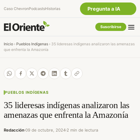
Pregunta a IA
Caso Chevron
Podcasts
Historias
Suscribirse
Quiero Información
sobre el Caso Chevron
Inicio
›
Pueblos Indígenas
›
35 lideresas indígenas analizaron las amenazas
Ecuador
que enfrenta la Amazonía
Listar destinos turísticos
de la Amazonia
Ecuatoriana
¿En que consiste la tasa
minera que rige en
Ecuador?
PUEBLOS INDÍGENAS
35 lideresas indígenas analizaron las
amenazas que enfrenta la Amazonía
Redacción
09 de octubre, 2024
2 min de lectura