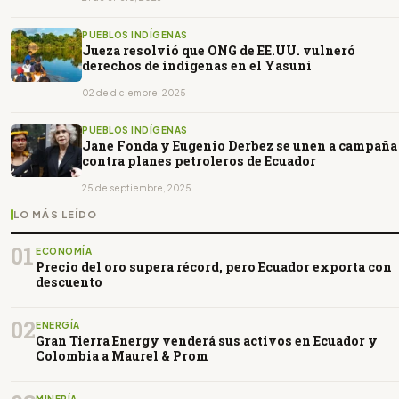
PUEBLOS INDÍGENAS
Jueza resolvió que ONG de EE.UU. vulneró
derechos de indígenas en el Yasuní
02 de diciembre, 2025
PUEBLOS INDÍGENAS
Jane Fonda y Eugenio Derbez se unen a campaña
contra planes petroleros de Ecuador
25 de septiembre, 2025
LO MÁS LEÍDO
01
ECONOMÍA
Precio del oro supera récord, pero Ecuador exporta con
descuento
02
ENERGÍA
Gran Tierra Energy venderá sus activos en Ecuador y
Colombia a Maurel & Prom
MINERÍA