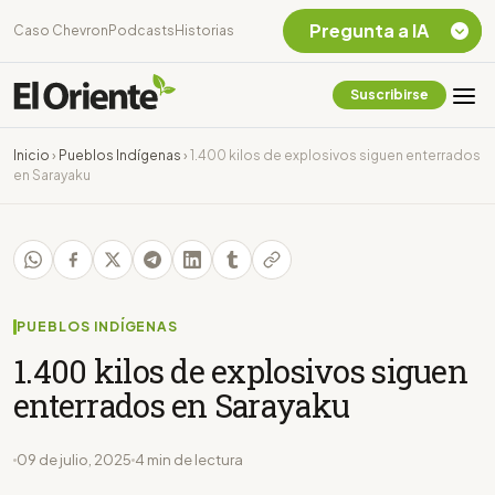
Pregunta a IA
Caso Chevron
Podcasts
Historias
Suscribirse
Quiero Información
sobre el Caso
Inicio
›
Pueblos Indígenas
›
1.400 kilos de explosivos siguen enterrados
Chevron Ecuador
en Sarayaku
Listar destinos
turísticos de la
Amazonia Ecuatoriana
¿En que consiste la
tasa minera que rige en
Ecuador?
PUEBLOS INDÍGENAS
1.400 kilos de explosivos siguen
enterrados en Sarayaku
09 de julio, 2025
4 min de lectura