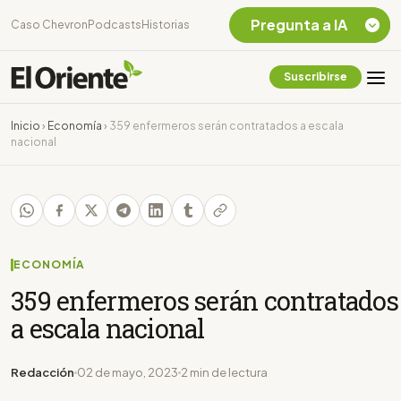
Pregunta a IA
Caso Chevron
Podcasts
Historias
Suscribirse
Quiero Información
sobre el Caso
Inicio
›
Economía
›
359 enfermeros serán contratados a escala
Chevron Ecuador
nacional
Listar destinos
turísticos de la
Amazonia Ecuatoriana
¿En que consiste la
tasa minera que rige en
Ecuador?
ECONOMÍA
359 enfermeros serán contratados
a escala nacional
Redacción
02 de mayo, 2023
2 min de lectura