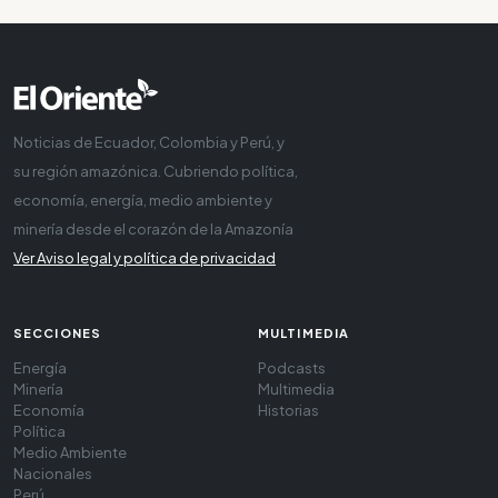
Noticias de Ecuador, Colombia y Perú, y
su región amazónica. Cubriendo política,
economía, energía, medio ambiente y
minería desde el corazón de la Amazonía
Ver Aviso legal y política de privacidad
SECCIONES
MULTIMEDIA
Energía
Podcasts
Minería
Multimedia
Economía
Historias
Política
Medio Ambiente
Nacionales
Perú