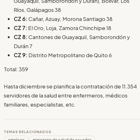
Guayaquil, Samborondón y Durán), Bolívar, Los
Ríos, Galápagos 38
CZ 6:
Cañar, Azuay, Morona Santiago 38
CZ 7:
El Oro, Loja, Zamora Chinchipe 18
CZ 8:
Cantones de Guayaquil, Samborondón y
Durán 7
CZ 9:
Distrito Metropolitano de Quito 6
Total: 359
Hasta diciembre se planifica la contratación de 11.354
servidores de la salud entre enfermeros, médicos
familiares, especialistas, etc.
TEMAS RELACIONADOS
empleos
ministerio de salud de ecuador