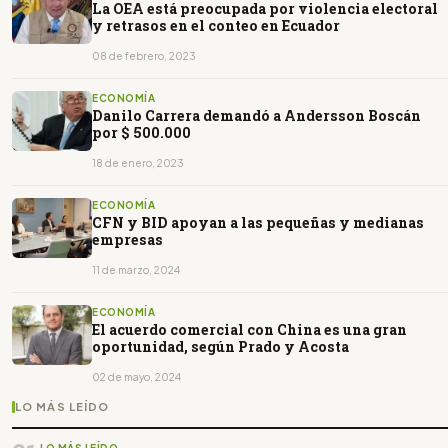
La OEA está preocupada por violencia electoral
y retrasos en el conteo en Ecuador
08 de febrero, 2023
ECONOMÍA
Danilo Carrera demandó a Andersson Boscán
por $ 500.000
18 de enero, 2023
ECONOMÍA
CFN y BID apoyan a las pequeñas y medianas
empresas
11 de marzo, 2024
ECONOMÍA
El acuerdo comercial con China es una gran
oportunidad, según Prado y Acosta
02 de mayo, 2024
LO MÁS LEÍDO
LO MÁS LEÍDO