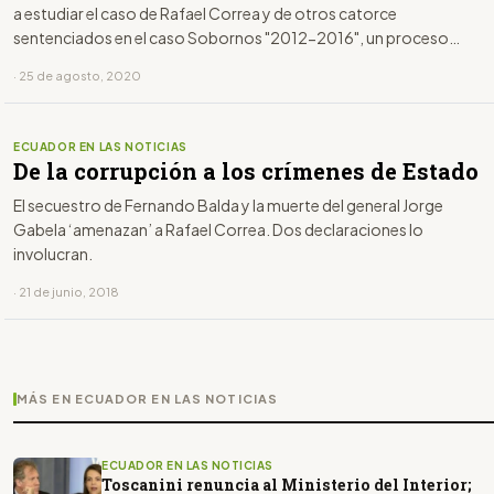
a estudiar el caso de Rafael Correa y de otros catorce
sentenciados en el caso Sobornos "2012-2016", un proceso
crucial para la candidatura del exmandatario a los comicios de
· 25 de agosto, 2020
2021, en caso de que los jueces llegaran a resolver hasta el 17 de
septiembre, fecha para la inscripción de aspiraciones.
ECUADOR EN LAS NOTICIAS
De la corrupción a los crímenes de Estado
El secuestro de Fernando Balda y la muerte del general Jorge
Gabela ‘amenazan’ a Rafael Correa. Dos declaraciones lo
involucran.
· 21 de junio, 2018
MÁS EN ECUADOR EN LAS NOTICIAS
ECUADOR EN LAS NOTICIAS
Toscanini renuncia al Ministerio del Interior;