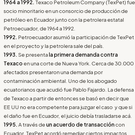
1964 a 1992.
Texaco Petroleum Company (TexPet) fue
socio minoritario en un consorcio de producción de
petróleo en Ecuador junto con la petrolera estatal
Petroecuador, de 1964 a 1992.
1992.
Petroecuador asumió la participación de TexPet
en el proyecto y la petrolera sale del país.
1993.
Se presenta
la primera demanda contra
Texaco
en una corte de Nueva York. Cerca de 30.000
afectados presentaron una demanda por
contaminación ambiental. Uno de los abogado
ecuatorianos que acudió fue Pablo Fajardo. La defensa
de Texaco a partir de entonces se basó en decir que
EE UU no era competente para juzgar el caso y que si
el daño fue en Ecuador, el juicio debía trasladarse acá.
1995.
A través de
un acuerdo de transacción
con
Ecuador, TexPet acordó remediar ciertos impactos