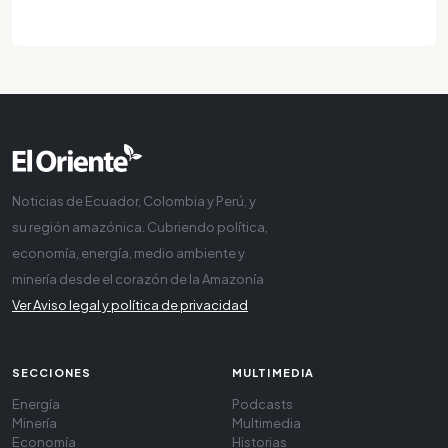
Noticias de Ecuador, Colombia y Perú, y
su región amazónica. Cubriendo política,
economía, energía, medio ambiente y
minería desde el corazón de la Amazonía
Ver Aviso legal y política de privacidad
SECCIONES
MULTIMEDIA
Energía
Podcasts
Minería
Multimedia
Economía
Historias