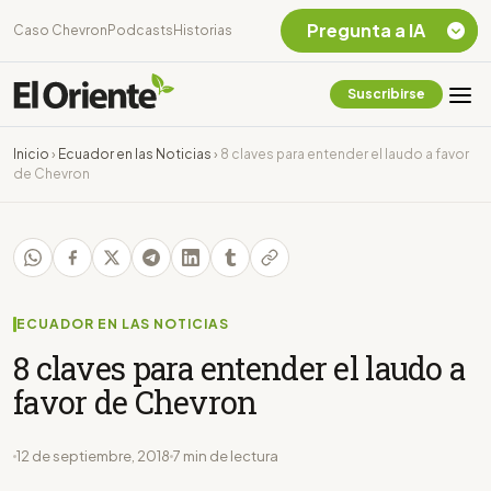
Pregunta a IA
Caso Chevron
Podcasts
Historias
Suscribirse
Quiero Información
sobre el Caso
Inicio
›
Ecuador en las Noticias
›
8 claves para entender el laudo a favor
Chevron Ecuador
de Chevron
Listar destinos
turísticos de la
Amazonia Ecuatoriana
¿En que consiste la
tasa minera que rige en
Ecuador?
ECUADOR EN LAS NOTICIAS
8 claves para entender el laudo a
favor de Chevron
12 de septiembre, 2018
7 min de lectura