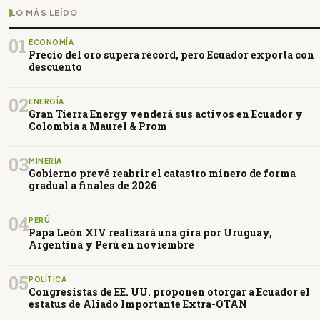
LO MÁS LEÍDO
01
ECONOMÍA
Precio del oro supera récord, pero Ecuador exporta con
descuento
02
ENERGÍA
Gran Tierra Energy venderá sus activos en Ecuador y
Colombia a Maurel & Prom
03
MINERÍA
Gobierno prevé reabrir el catastro minero de forma
gradual a finales de 2026
04
PERÚ
Papa León XIV realizará una gira por Uruguay,
Argentina y Perú en noviembre
05
POLÍTICA
Congresistas de EE. UU. proponen otorgar a Ecuador el
estatus de Aliado Importante Extra-OTAN