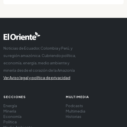
Noticias de Ecuador, Colombia y Perú, y
su región amazónica. Cubriendo política,
economía, energía, medio ambiente y
minería desde el corazón de la Amazonía
Ver Aviso legal y política de privacidad
SECCIONES
MULTIMEDIA
Energía
Podcasts
Minería
Multimedia
Economía
Historias
Política