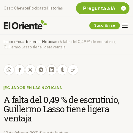
Pregunta a IA
Caso Chevron
Podcasts
Historias
Suscribirse
Quiero Información
sobre el Caso
Inicio
›
Ecuador en las Noticias
›
A falta del 0,49 % de escrutinio,
Chevron Ecuador
Guillermo Lasso tiene ligera ventaja
Listar destinos
turísticos de la
Amazonia Ecuatoriana
¿En que consiste la
tasa minera que rige en
Ecuador?
ECUADOR EN LAS NOTICIAS
A falta del 0,49 % de escrutinio,
Guillermo Lasso tiene ligera
ventaja
12 de febrero, 2021
3 min de lectura