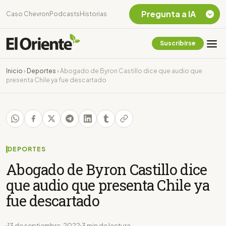
Pregunta a IA
Caso Chevron
Podcasts
Historias
Suscribirse
Quiero Información
sobre el Caso
Inicio
›
Deportes
›
Abogado de Byron Castillo dice que audio que
Chevron Ecuador
presenta Chile ya fue descartado
Listar destinos
turísticos de la
Amazonia Ecuatoriana
¿En que consiste la
tasa minera que rige en
Ecuador?
DEPORTES
Abogado de Byron Castillo dice
que audio que presenta Chile ya
fue descartado
13 de septiembre, 2022
3 min de lectura