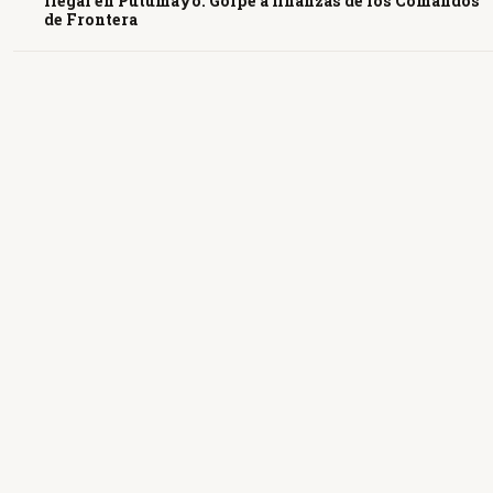
ilegal en Putumayo. Golpe a finanzas de los Comandos
de Frontera