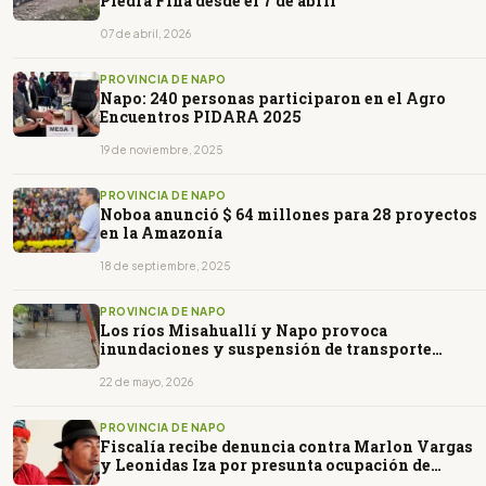
Piedra Fina desde el 7 de abril
07 de abril, 2026
PROVINCIA DE NAPO
Napo: 240 personas participaron en el Agro
Encuentros PIDARA 2025
19 de noviembre, 2025
PROVINCIA DE NAPO
Noboa anunció $ 64 millones para 28 proyectos
en la Amazonía
18 de septiembre, 2025
PROVINCIA DE NAPO
Los ríos Misahuallí y Napo provoca
inundaciones y suspensión de transporte
fluvial en Tena
22 de mayo, 2026
PROVINCIA DE NAPO
Fiscalía recibe denuncia contra Marlon Vargas
y Leonidas Iza por presunta ocupación de
tierras en Napo