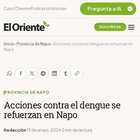
Pregunta a IA
Caso Chevron
Podcasts
Historias
Suscribirse
Quiero Información
sobre el Caso
Inicio
›
Provincia de Napo
›
Acciones contra el dengue se refuerzan en
Chevron Ecuador
Napo
Listar destinos
turísticos de la
Amazonia Ecuatoriana
¿En que consiste la
tasa minera que rige en
Ecuador?
PROVINCIA DE NAPO
Acciones contra el dengue se
refuerzan en Napo
Redacción
13 de enero, 2026
2 min de lectura