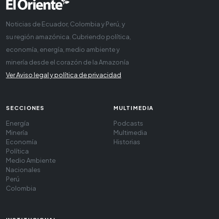
Noticias de Ecuador, Colombia y Perú, y
su región amazónica. Cubriendo política,
economía, energía, medio ambiente y
minería desde el corazón de la Amazonía
Ver Aviso legal y política de privacidad
SECCIONES
MULTIMEDIA
Energía
Podcasts
Minería
Multimedia
Economía
Historias
Política
Medio Ambiente
Nacionales
Perú
Colombia