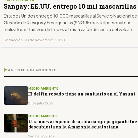
Sangay: EE.UU. entregó 10 mil mascarillas
Estados Unidos entregó 10,000 mascarillas al Servicio Nacional de
Gestión de Riesgos y Emergencias (SNGRE) para el personal que
realiza los esfuerzos de limpieza tras la caída de ceniza del volcán
Sangay. Así lo informó la embajada de EE.UU. en un comunicado.
Redacción · 10 de noviembre, 2020
MÁS EN MEDIO AMBIENTE
MEDIO AMBIENTE
El delfín rosado tiene un santuario en el Yasuní
21 de julio, 2022
MEDIO AMBIENTE
Una nueva especie de araña cangrejo gigante fue
descubierta en la Amazonía ecuatoriana
26 de julio, 2023