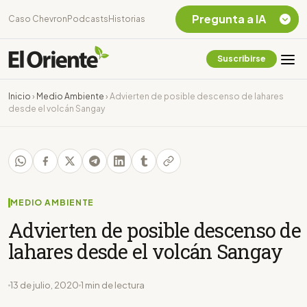
Pregunta a IA
Caso Chevron
Podcasts
Historias
Suscribirse
Quiero Información
sobre el Caso
Inicio
›
Medio Ambiente
›
Advierten de posible descenso de lahares
Chevron Ecuador
desde el volcán Sangay
Listar destinos
turísticos de la
Amazonia Ecuatoriana
¿En que consiste la
tasa minera que rige en
Ecuador?
MEDIO AMBIENTE
Advierten de posible descenso de
lahares desde el volcán Sangay
13 de julio, 2020
1 min de lectura